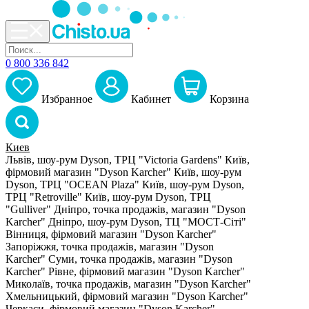
0 800 336 842
Избранное
Кабинет
Корзина
Киев
Львів, шоу-рум Dyson, ТРЦ "Victoria Gardens"
Київ,
фірмовий магазин "Dyson Karcher"
Київ, шоу-рум
Dyson, ТРЦ "OCEAN Plaza"
Київ, шоу-рум Dyson,
ТРЦ "Retroville"
Київ, шоу-рум Dyson, ТРЦ
"Gulliver"
Дніпро, точка продажів, магазин "Dyson
Karcher"
Дніпро, шоу-рум Dyson, ТЦ "МОСТ-Сіті"
Вінниця, фірмовий магазин "Dyson Karcher"
Запоріжжя, точка продажів, магазин "Dyson
Karcher"
Суми, точка продажів, магазин "Dyson
Karcher"
Рівне, фірмовий магазин "Dyson Karcher"
Миколаїв, точка продажів, магазин "Dyson Karcher"
Хмельницький, фірмовий магазин "Dyson Karcher"
Черкаси, фірмовий магазин "Dyson Karcher"