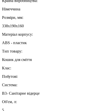
Країна виробництва:
Німеччина
Розміри, мм:
338х190х160
Матеріал корпусу:
ABS - пластик
Тип товару:
Кошик для сміття
Клас:
Побутові
Система:
В3- Санітарне відерце
Об'єм, л:
5