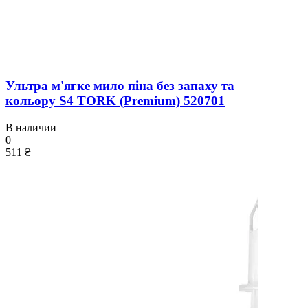
Ультра м'ягке мило піна без запаху та
кольору S4 TORK (Premium) 520701
В наличии
0
511 ₴