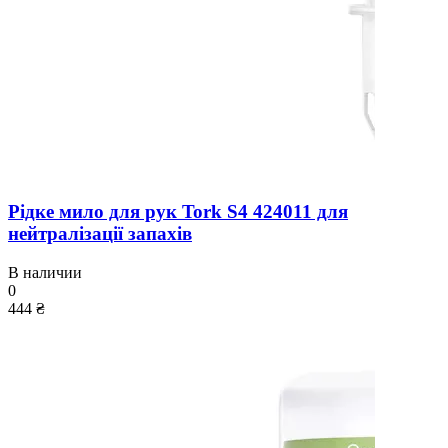
Рідке мило для рук Tork S4 424011 для
нейтралізації запахів
В наличии
0
444 ₴