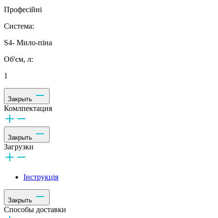
Професійні
Система:
S4- Мило-піна
Об'єм, л:
1
Закрыть
Комлпектация
Закрыть
Загрузки
Інструкція
Закрыть
Способы доставки