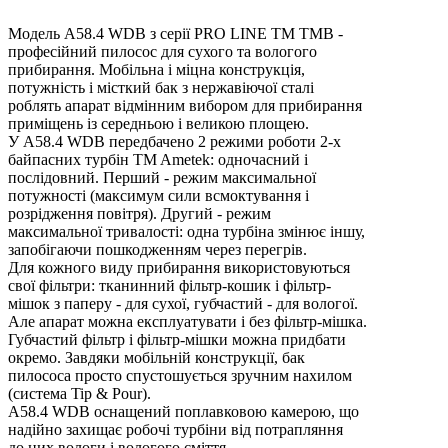
Модель A58.4 WDB з серії PRO LINE TM TMB -
професійний пилосос для сухого та вологого
прибирання. Мобільна і міцна конструкція,
потужність і місткий бак з нержавіючої сталі
роблять апарат відмінним вибором для прибирання
приміщень із середньою і великою площею.
У A58.4 WDB передбачено 2 режими роботи 2-х
байпасних турбін TM Ametek: одночасний і
послідовний. Перший - режим максимальної
потужності (максимум сили всмоктування і
розрідження повітря). Другий - режим
максимальної тривалості: одна турбіна змінює іншу,
запобігаючи пошкодженням через перегрів.
Для кожного виду прибирання використовуються
свої фільтри: тканинний фільтр-кошик і фільтр-
мішок з паперу - для сухої, губчастий - для вологої.
Але апарат можна експлуатувати і без фільтр-мішка.
Губчастий фільтр і фільтр-мішки можна придбати
окремо. Завдяки мобільній конструкції, бак
пилососа просто спустошується зручним нахилом
(система Tip & Pour).
A58.4 WDB оснащений поплавковою камерою, що
надійно захищає робочі турбіни від потрапляння
до них вологи і вологого сміття.