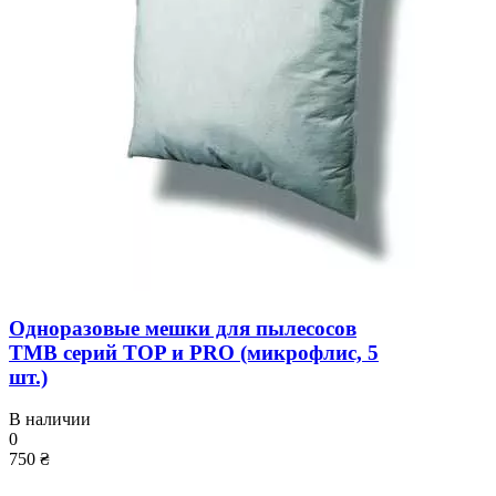
Одноразовые мешки для пылесосов
TMB серий TOP и PRO (микрофлис, 5
шт.)
В наличии
0
750 ₴