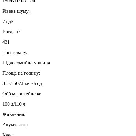
1504x1090x1240
Рівень шуму:
75 дБ
Вага, кг:
431
Тип товару:
Підлогомийна машина
Площа на годину:
3157-5073 кв.м/год
Об’єм контейнера:
100 л/110 л
Живлення:
Акумулятор
Клас: