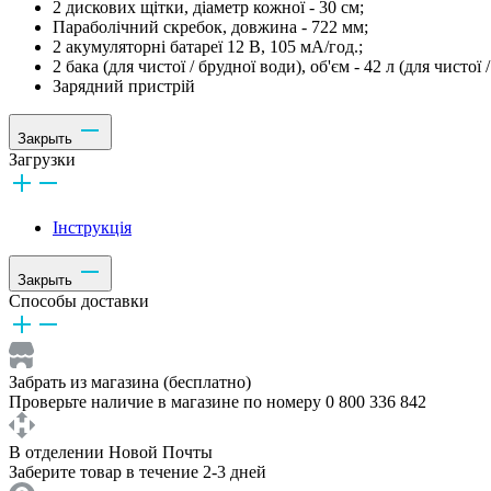
2 дискових щітки, діаметр кожної - 30 см;
Параболічний скребок, довжина - 722 мм;
2 акумуляторні батареї 12 В, 105 мА/год.;
2 бака (для чистої / брудної води), об'єм - 42 л (для чистої
Зарядний пристрій
Закрыть
Загрузки
Інструкція
Закрыть
Способы доставки
Забрать из магазина (бесплатно)
Проверьте наличие в магазине по номеру 0 800 336 842
В отделении Новой Почты
Заберите товар в течение 2-3 дней