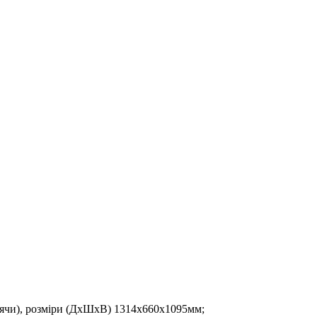
оячи), розміри (ДхШхВ) 1314x660x1095мм;