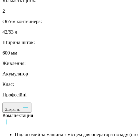
Кількість щіток:
2
Об’єм контейнера:
42/53 л
Ширина щіток:
600 мм
Живлення:
Акумулятор
Клас:
Професійні
Закрыть
Комлпектация
Підлогомийна машина з місцем для оператора позаду (ст