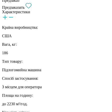
Предзаказ
Предзаказать
Характеристики
Країна виробництва:
США
Вага, кг:
186
Тип товару:
Підлогомийна машина
Спосіб застосування:
З місцем для оператора
Площа на годину:
до 2230 м²/год.