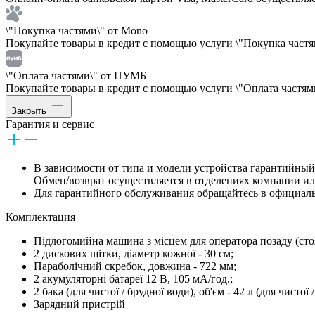
\"Покупка частями\" от Mono
Покупайте товары в кредит с помощью услуги \"Покупка частям
\"Оплата частями\" от ПУМБ
Покупайте товары в кредит с помощью услуги \"Оплата частями
Закрыть
Гарантия и сервис
В зависимости от типа и модели устройства гарантийный 
Обмен/возврат осуществляется в отделениях компании и
Для гарантийного обслуживания обращайтесь в официаль
Комплектация
Підлогомийна машина з місцем для оператора позаду (ст
2 дискових щітки, діаметр кожної - 30 см;
Параболічний скребок, довжина - 722 мм;
2 акумуляторні батареї 12 В, 105 мА/год.;
2 бака (для чистої / брудної води), об'єм - 42 л (для чистої
Зарядний пристрій