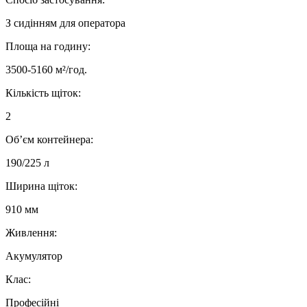
З сидінням для оператора
Площа на годину:
3500-5160 м²/год.
Кількість щіток:
2
Об’єм контейнера:
190/225 л
Ширина щіток:
910 мм
Живлення:
Акумулятор
Клас:
Професійні