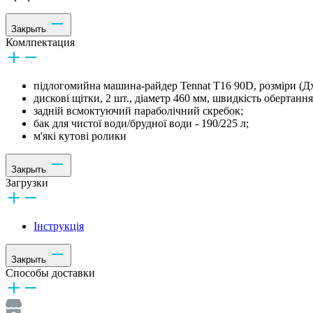
Закрыть
Комлпектация
підлогомийна машина-райдер Tennat T16 90D, розміри (
дискові щітки, 2 шт., діаметр 460 мм, швидкість обертання
задній всмоктуючий параболічний скребок;
бак для чистої води/брудної води - 190/225 л;
м'які кутові ролики
Закрыть
Загрузки
Інструкція
Закрыть
Способы доставки