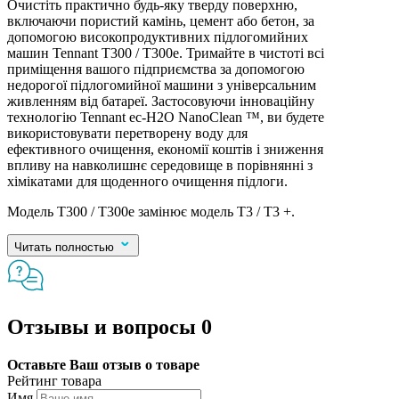
Очистіть практично будь-яку тверду поверхню,
включаючи пористий камінь, цемент або бетон, за
допомогою високопродуктивних підлогомийних
машин Tennant T300 / T300e. Тримайте в чистоті всі
приміщення вашого підприємства за допомогою
недорогої підлогомийної машини з універсальним
живленням від батареї. Застосовуючи інноваційну
технологію Tennant ec-H2O NanoClean ™, ви будете
використовувати перетворену воду для
ефективного очищення, економії коштів і зниження
впливу на навколишнє середовище в порівнянні з
хімікатами для щоденного очищення підлоги.
Модель T300 / T300e замінює модель T3 / T3 +.
Читать полностью
Отзывы и вопросы
0
Оставьте Ваш отзыв о товаре
Рейтинг товара
Имя