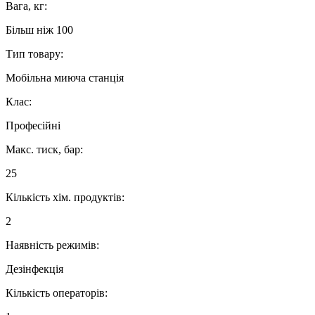
Вага, кг:
Більш ніж 100
Тип товару:
Мобільна миюча станція
Клас:
Професійні
Макс. тиск, бар:
25
Кількість хім. продуктів:
2
Наявність режимів:
Дезінфекція
Кількість операторів: