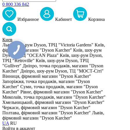
0 800 336 842
Избранное
Кабинет
Корзина
Киев
Львів, шоу-рум Dyson, ТРЦ "Victoria Gardens"
Київ,
фірмовий магазин "Dyson Karcher"
Київ, шоу-рум
Dyson, ТРЦ "OCEAN Plaza"
Київ, шоу-рум Dyson,
ТРЦ "Retroville"
Київ, шоу-рум Dyson, ТРЦ
"Gulliver"
Дніпро, точка продажів, магазин "Dyson
Karcher"
Дніпро, шоу-рум Dyson, ТЦ "МОСТ-Сіті"
Вінниця, фірмовий магазин "Dyson Karcher"
Запоріжжя, точка продажів, магазин "Dyson
Karcher"
Суми, точка продажів, магазин "Dyson
Karcher"
Рівне, фірмовий магазин "Dyson Karcher"
Миколаїв, точка продажів, магазин "Dyson Karcher"
Хмельницький, фірмовий магазин "Dyson Karcher"
Черкаси, фірмовий магазин "Dyson Karcher"
Полтава, фірмовий магазин "Dyson Karcher"
Львів,
фірмовий магазин "Dyson Karcher"
UA
RU
Войти в аккаунт