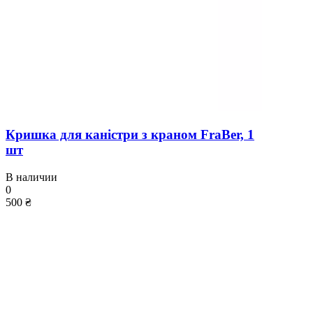
Кришка для каністри з краном FraBer, 1
шт
В наличии
0
500 ₴