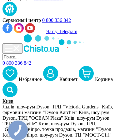
Сервисный центр
0 800 336 842
Чат у Telegram
0 800 336 842
Избранное
Кабинет
Корзина
Киев
Львів, шоу-рум Dyson, ТРЦ "Victoria Gardens"
Київ,
фірмовий магазин "Dyson Karcher"
Київ, шоу-рум
Dyson, ТРЦ "OCEAN Plaza"
Київ, шоу-рум Dyson,
ТРЦ "Retroville"
Київ, шоу-рум Dyson, ТРЦ
"Gulliver"
Дніпро, точка продажів, магазин "Dyson
Karcher"
Дніпро, шоу-рум Dyson, ТЦ "МОСТ-Сіті"