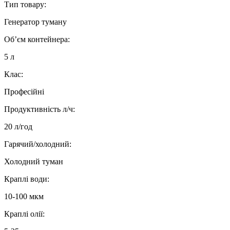
Тип товару:
Генератор туману
Об’єм контейнера:
5 л
Клас:
Професійні
Продуктивність л/ч:
20 л/год
Гарячий/холодний:
Холодний туман
Краплі води:
10-100 мкм
Краплі олії: