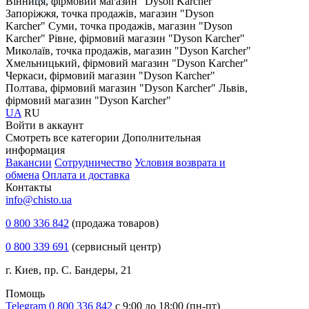
Вінниця, фірмовий магазин "Dyson Karcher"
Запоріжжя, точка продажів, магазин "Dyson
Karcher"
Суми, точка продажів, магазин "Dyson
Karcher"
Рівне, фірмовий магазин "Dyson Karcher"
Миколаїв, точка продажів, магазин "Dyson Karcher"
Хмельницький, фірмовий магазин "Dyson Karcher"
Черкаси, фірмовий магазин "Dyson Karcher"
Полтава, фірмовий магазин "Dyson Karcher"
Львів,
фірмовий магазин "Dyson Karcher"
UA
RU
Войти в аккаунт
Смотреть все категории
Дополнительная
информация
Вакансии
Сотрудничество
Условия возврата и
обмена
Оплата и доставка
Контакты
info@chisto.ua
0 800 336 842
(продажа товаров)
0 800 339 691
(сервисный центр)
г. Киев, пр. С. Бандеры, 21
Помощь
Telegram
0 800 336 842
с 9:00 до 18:00 (пн-пт)