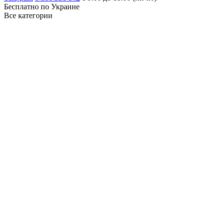
Бесплатно по Украине
Все категории
Профессиональное моющее и уборочное
оборудование
Гигиена и санитария