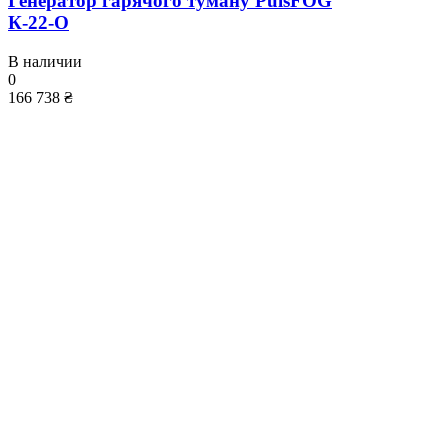
Генератор гарячого туману PulsFOG
К-22-О
В наличии
0
166 738 ₴