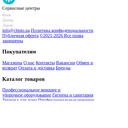
Сервисные центры
Киев
+38 095-273-95-15
Днепр
+38 095-274-63-06
Львов
+38 099-301-82-69
info@chisto.ua
Политика конфиденциальности
Публичная оферта
©2021-2026 Все права
защищены
Покупателям
Магазины
О нас
Контакты
Вакансии
Обмен и
возврат
Оплата и доставка
Бренды
Каталог товаров
Профессиональное моющее и
уборочное оборудование
Гигиена и санитария
Техника для дома
Профессиональные моющие
средства и
дезинфикаторы