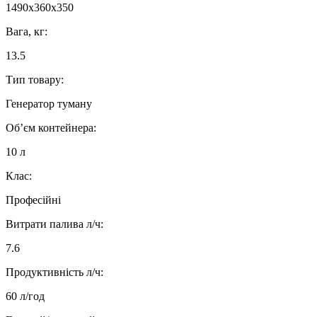
1490x360x350
Вага, кг:
13.5
Тип товару:
Генератор туману
Об’єм контейнера:
10 л
Клас:
Професійні
Витрати палива л/ч:
7.6
Продуктивність л/ч:
60 л/год