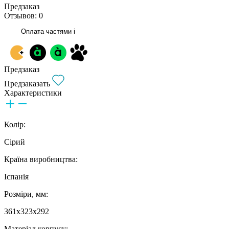
Предзаказ
Отзывов: 0
Оплата частями
i
Предзаказ
Предзаказать
Характеристики
Колір:
Сірий
Країна виробництва:
Іспанія
Розміри, мм:
361х323х292
Матеріал корпусу: