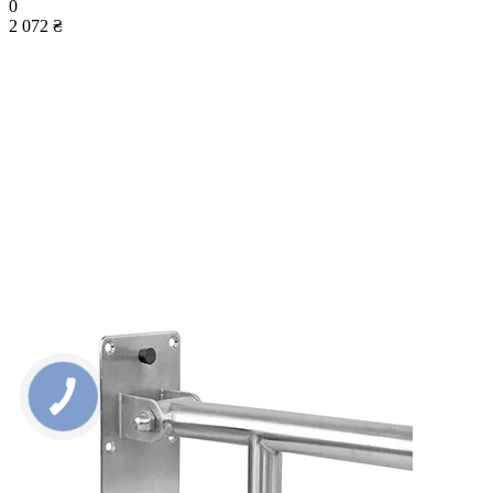
0
2 072 ₴