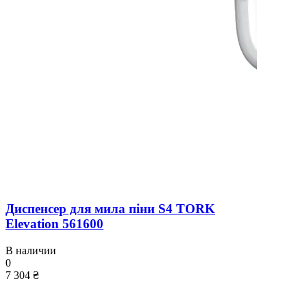
Диспенсер для мила піни S4 TORK
Elevation 561600
В наличии
0
7 304 ₴