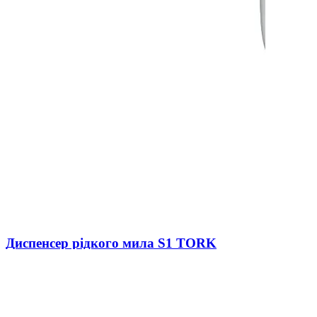
Диспенсер рідкого мила S1 TORK
Elevation 560101
В наличии
0
2 632 ₴