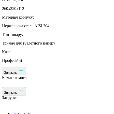
260х250х112
Матеріал корпусу:
Нержавіюча сталь AISI 304
Тип товару:
Тримач для туалетного паперу
Клас:
Професійні
Закрыть
Комлпектация
Закрыть
Загрузки
Інструкція