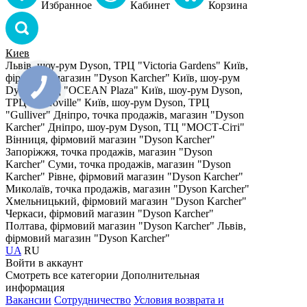
Избранное
Кабинет
Корзина
Киев
Львів, шоу-рум Dyson, ТРЦ "Victoria Gardens"
Київ,
фірмовий магазин "Dyson Karcher"
Київ, шоу-рум
Dyson, ТРЦ "OCEAN Plaza"
Київ, шоу-рум Dyson,
ТРЦ "Retroville"
Київ, шоу-рум Dyson, ТРЦ
"Gulliver"
Дніпро, точка продажів, магазин "Dyson
Karcher"
Дніпро, шоу-рум Dyson, ТЦ "МОСТ-Сіті"
Вінниця, фірмовий магазин "Dyson Karcher"
Запоріжжя, точка продажів, магазин "Dyson
Karcher"
Суми, точка продажів, магазин "Dyson
Karcher"
Рівне, фірмовий магазин "Dyson Karcher"
Миколаїв, точка продажів, магазин "Dyson Karcher"
Хмельницький, фірмовий магазин "Dyson Karcher"
Черкаси, фірмовий магазин "Dyson Karcher"
Полтава, фірмовий магазин "Dyson Karcher"
Львів,
фірмовий магазин "Dyson Karcher"
UA
RU
Войти в аккаунт
Смотреть все категории
Дополнительная
информация
Вакансии
Сотрудничество
Условия возврата и