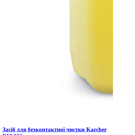
Засіб для безконтактної чистки Karcher