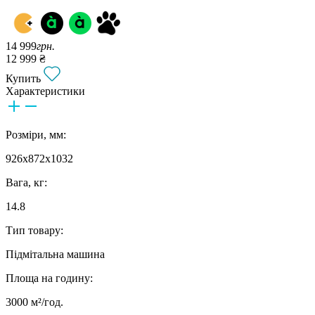
14 999
грн.
12 999 ₴
Купить
Характеристики
Розміри, мм:
926x872x1032
Вага, кг:
14.8
Тип товару:
Підмітальна машина
Площа на годину:
3000 м²/год.