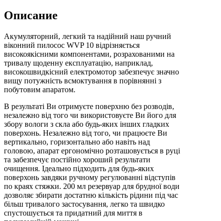
Описание
Акумуляторний, легкий та надійний наш ручний
віконний пилосос WVP 10 відрізняється
високоякісними компонентами, розрахованими на
тривалу щоденну експлуатацію, наприклад,
високошвидкісний електромотор забезпечує значно
вищу потужність всмоктування в порівнянні з
побутовим апаратом.
В результаті Ви отримуєте поверхню без розводів,
незалежно від того чи використовуєте Ви його для
збору вологи з скла або будь-яких інших гладких
поверхонь. Незалежно від того, чи працюєте Ви
вертикально, горизонтально або навіть над
головою, апарат ергономічно розташовується в руці
та забезпечує постійно хороший результати
очищення. Ідеально підходить для будь-яких
поверхонь завдяки ручному регулюванні відступів
по краях стяжки. 200 мл резервуар для брудної води
дозволяє збирати достатню кількість рідини під час
більш тривалого застосування, легко та швидко
спустошується та придатний для миття в