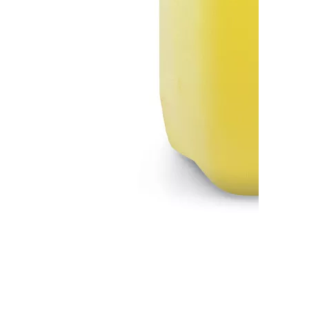
Засіб для безконтактної чистки Karcher
RM 806