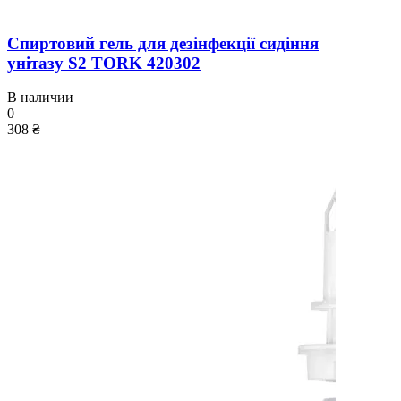
Спиртовий гель для дезінфекції сидіння
унітазу S2 TORK 420302
В наличии
0
308 ₴