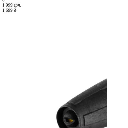
1 999
грн.
1 699 ₴