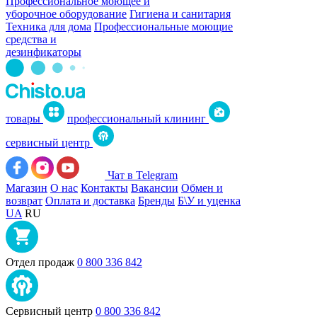
Профессиональное моющее и
уборочное оборудование
Гигиена и санитария
Техника для дома
Профессиональные моющие
средства и
дезинфикаторы
товары
профессиональный клининг
сервисный центр
Чат в Telegram
Магазин
О нас
Контакты
Вакансии
Обмен и
возврат
Оплата и доставка
Бренды
Б\У и уценка
UA
RU
Отдел продаж
0 800 336 842
Сервисный центр
0 800 336 842