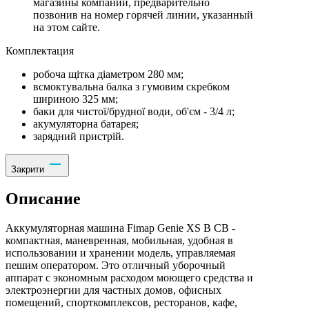
магазины компании, предварительно
позвонив на номер горячей линии, указанный
на этом сайте.
Комплектация
робоча щітка діаметром 280 мм;
всмоктувальна балка з гумовим скребком
шириною 325 мм;
баки для чистої/брудної води, об'єм - 3/4 л;
акумуляторна батарея;
зарядний пристрій.
Закрити
Описание
Аккумуляторная машина Fimap Genie XS B CB -
компактная, маневренная, мобильная, удобная в
использовании и хранении модель, управляемая
пешим оператором. Это отличный уборочный
аппарат с экономным расходом моющего средства и
электроэнергии для частных домов, офисных
помещений, спорткомплексов, ресторанов, кафе,