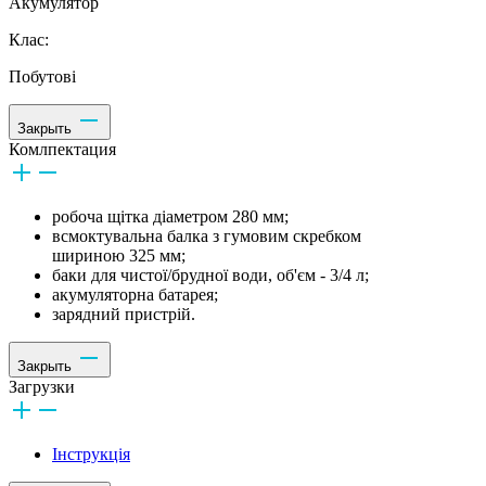
Акумулятор
Клас:
Побутові
Закрыть
Комлпектация
робоча щітка діаметром 280 мм;
всмоктувальна балка з гумовим скребком
шириною 325 мм;
баки для чистої/брудної води, об'єм - 3/4 л;
акумуляторна батарея;
зарядний пристрій.
Закрыть
Загрузки
Інструкція