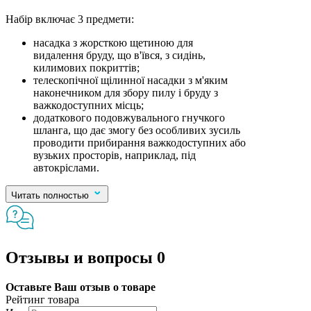
Набір включає 3 предмети:
насадка з жорсткою щетиною для
видалення бруду, що в'ївся, з сидінь,
килимових покриттів;
телескопічної щілинної насадки з м'яким
наконечником для збору пилу і бруду з
важкодоступних місць;
додаткового подовжувального гнучкого
шланга, що дає змогу без особливих зусиль
проводити прибирання важкодоступних або
вузьких просторів, наприклад, під
автокріслами.
Читать полностью
Отзывы и вопросы
0
Оставьте Ваш отзыв о товаре
Рейтинг товара