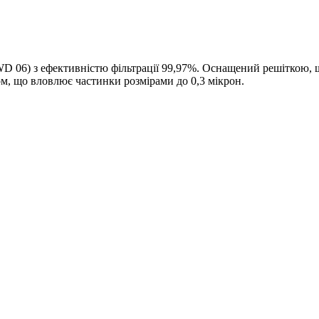
D 06) з ефективністю фільтрації 99,97%. Оснащений решіткою, 
м, що вловлює частинки розмірами до 0,3 мікрон.