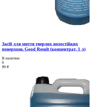
Засіб для миття твердих водостійких
поверхонь Good Result (концентрат, 1 л)
В наличии
0
90 ₴