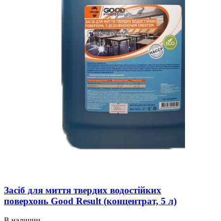
Засіб для миття твердих водостійких
поверхонь Good Result (концентрат, 5 л)
В наличии