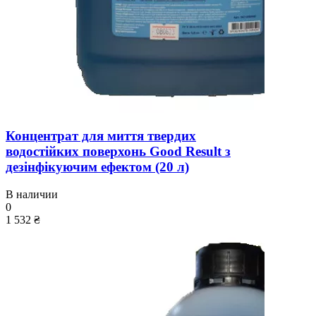
Концентрат для миття твердих
водостійких поверхонь Good Result з
дезінфікуючим ефектом (20 л)
В наличии
0
1 532 ₴