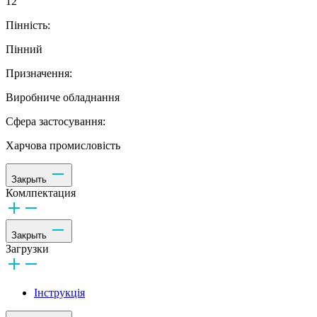
12
Пінність:
Пінний
Призначення:
Виробниче обладнання
Сфера застосування:
Харчова промисловість
Закрыть
Комлпектация
Закрыть
Загрузки
Інструкція