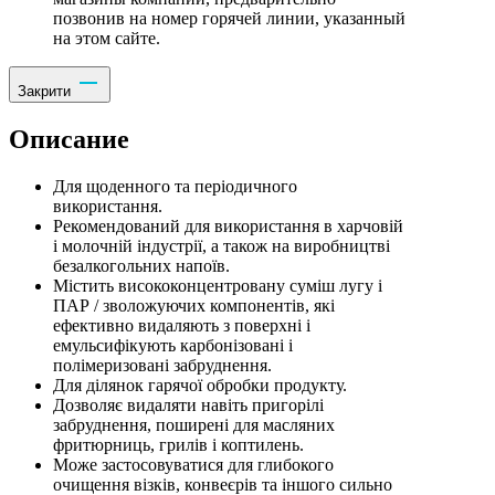
позвонив на номер горячей линии, указанный
на этом сайте.
Закрити
Описание
Для щоденного та періодичного
використання.
Рекомендований для використання в харчовій
і молочній індустрії, а також на виробництві
безалкогольних напоїв.
Містить висококонцентровану суміш лугу і
ПАР / зволожуючих компонентів, які
ефективно видаляють з поверхні і
емульсифікують карбонізовані і
полімеризовані забруднення.
Для ділянок гарячої обробки продукту.
Дозволяє видаляти навіть пригорілі
забруднення, поширені для масляних
фритюрниць, грилів і коптилень.
Може застосовуватися для глибокого
очищення візків, конвеєрів та іншого сильно