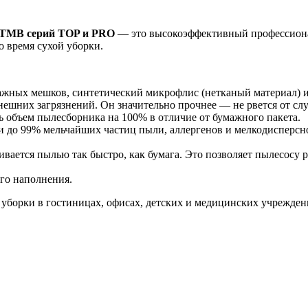
 TMB серий TOP и PRO
— это высокоэффективный профессиона
о время сухой уборки.
ажных мешков, синтетический микрофлис (нетканый материал) 
ешних загрязнений. Он значительно прочнее — не рвется от сл
ь объем пылесборника на 100% в отличие от бумажного пакета.
 до 99% мельчайших частиц пыли, аллергенов и мелкодисперсно
ивается пылью так быстро, как бумага. Это позволяет пылесосу
ого наполнения.
й уборки в гостиницах, офисах, детских и медицинских учрежде