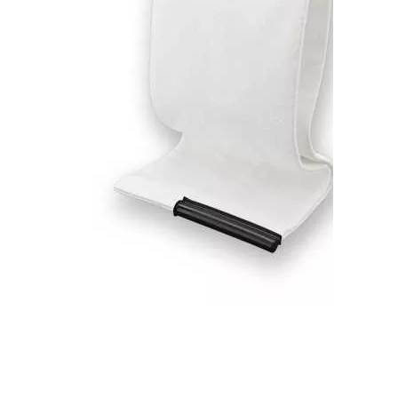
Фильтр-мешок для пылесосов TMB
серий WET, TOP и Extract
(многоразовый, 1 шт.)