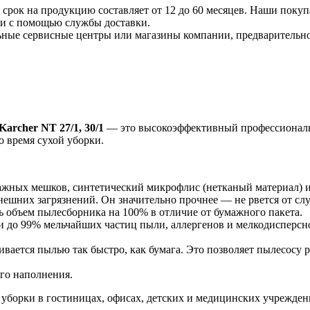
срок на продукцию составляет от 12 до 60 месяцев. Наши покупа
ли с помощью службы доставки.
ные сервисные центры или магазины компании, предварительно 
rcher NT 27/1, 30/1
— это высокоэффективный профессиональн
о время сухой уборки.
ажных мешков, синтетический микрофлис (нетканый материал) 
ешних загрязнений. Он значительно прочнее — не рвется от сл
ь объем пылесборника на 100% в отличие от бумажного пакета.
 до 99% мельчайших частиц пыли, аллергенов и мелкодисперсно
ивается пылью так быстро, как бумага. Это позволяет пылесосу
ого наполнения.
й уборки в гостиницах, офисах, детских и медицинских учрежде