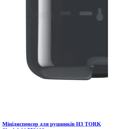
Мінідиспенсер для рушників H3 TORK