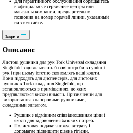
Для гарантийного обслуживания обращайтесь
в официальные сервисные центры или
магазины компании, предварительно
позвонив на номер горячей линии, указанный
на этом сайте.
Закрити
Описание
Листові рушники для рук Tork Universal складання
Singlefold задовольняють базові потреби в сушінні
рук і при цьому істотно економлять ваші кошти.
Вони підходять для диспенсерів, для листових
рушників Tork складання Singlefold, що
встановлюються в приміщеннях, до яких
пред'являються високі вимоги. Призначений для
використання з паперовими рушниками,
складеними зигзагом.
Рушник з відмінним співвідношенням ціни і
якості для задоволення базових потреб.
Полистовая подача: знижує витрату і
допомагає підвищити рівень гігієни.