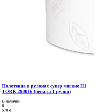
Полотенца в рулонах супер мягкие H1
TORK 290016 (цена за 1 рулон)
В наличии
0
578 ₴