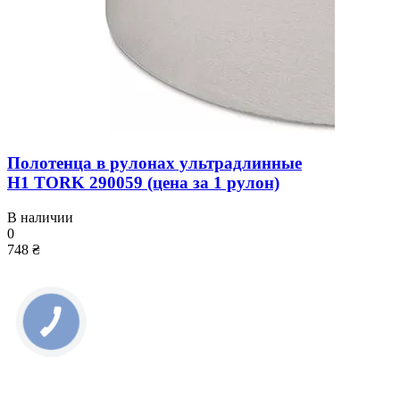
Полотенца в рулонах ультрадлинные
H1 TORK 290059 (цена за 1 рулон)
В наличии
0
748 ₴