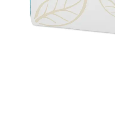
Листовые полотенца H3 TORK 100278
(цена за 1 упаковку)