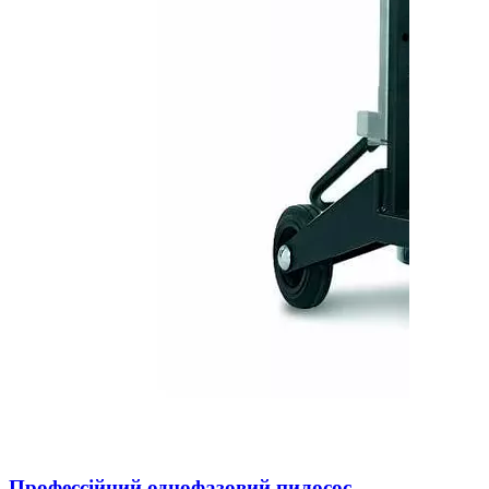
Профессійний однофазовий пилосос