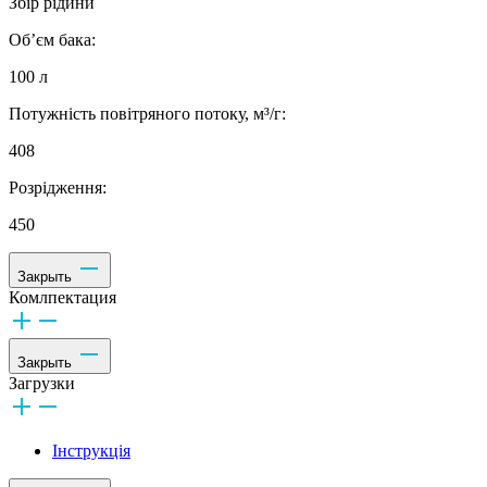
Збір рідини
Об’єм бака:
100 л
Потужність повітряного потоку, м³/г:
408
Розрідження:
450
Закрыть
Комлпектация
Закрыть
Загрузки
Інструкція