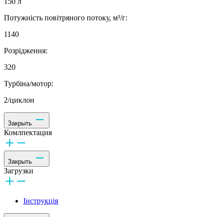
150 л
Потужність повітряного потоку, м³/г:
1140
Розрідження:
320
Турбіна/мотор:
2/циклон
Закрыть
Комлпектация
Закрыть
Загрузки
Інструкція