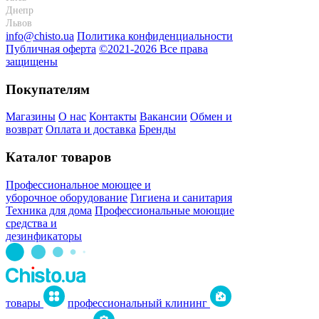
Днепр
+38 095-274-63-06
Львов
+38 099-301-82-69
info@chisto.ua
Политика конфиденциальности
Публичная оферта
©2021-2026 Все права
защищены
Покупателям
Магазины
О нас
Контакты
Вакансии
Обмен и
возврат
Оплата и доставка
Бренды
Каталог товаров
Профессиональное моющее и
уборочное оборудование
Гигиена и санитария
Техника для дома
Профессиональные моющие
средства и
дезинфикаторы
товары
профессиональный клининг