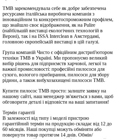
TMB зарекомендувала себе як добре забезпечена
ресурсами італійська виробнича компанія з
інноваційним та конкурентоспроможним профілем,
що знайшло своє відображення, як на Pulire
(найбільшій виставці екологічних технологій в
Вероні), так і на ISSA Interclean в Амстердамі,
головною європейській виставці в цій галузі.
Група компаній Чисто є офіційним дистриб'ютором
техніки TMB в Україні. Ми пропонуємо великий
вибір рішень для підприємств харчової, легкої та
важкої промисловості: професійні пилососи для
сухого, вологого прибирання, пилососи для збору
рідини, а також вибухозахищені пилососи TMB.
Купити пилосос TMB просто: залиште заявку на
нашому сайті, наш менеджер зв'яжеться з вами, щоб
обговорити деталі і відповісти на ваші запитання!
Термін гарантії
В залежності від типу і моделі пристрою
гарантійний термін на продукцію складає від 12 до
60 місяців. Наші покупці можуть обміняти або
повернути товар протягом 14 днів. Обмін/