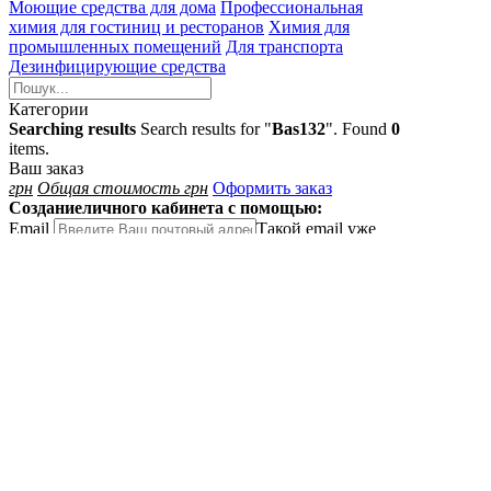
Моющие средства для дома
Профессиональная
химия для гостиниц и ресторанов
Химия для
промышленных помещений
Для транспорта
Дезинфицирующие средства
Категории
Searching results
Search results for "
Bas132
". Found
0
items.
Ваш заказ
грн
Общая стоимость
грн
Оформить заказ
Создание
личного кабинета с помощью:
Email
Такой email уже
существует или не является корректным
Пароль
Пароль должен
быть не менее 6 знаков
Далее
Войти в личный кабинет
Войти с Google
Вход
в личный кабинет:
Email
Вкажiть коректний
e-mail
Пароль
Пароль должен
быть не менее 6 знаков
Показать пароль
Забыли
пароль?
Далее
Создать личный кабинет
Войти с Google
Забыли пароль?
Введите адрес электронной