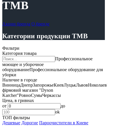
TMB
Акции бренда
О бренде
Категории продукции TMB
Фильтри
Категория товара
Профессиональное
моющее и уборочное
оборудование
Профессиональное оборудование для
уборки
Наличие в городе
Винница
Днепр
Запорожье
Киев
Луцьк
Львов
Николаев
Полтава,
фірмовий магазин "Dyson
Karcher"
Ровно
Сумы
Черкассы
Цена, в гривнах
от
до
ok
ТОП фильтры
Дешевые
Дорогие
Пароочистители в Киеве