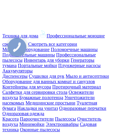
Техника для дома
Профессиональные моющие
средства
Смотреть все категории
Моющее оборудование
Поломоечные машины
Подметательные машины
Профессиональные
пылесосы
Инвентарь для уборки
Генераторы
тумана
Портальные мойки
Плунжерные насосы
Аккумуляторы
Диспенсеры
Сушилки для рук
Мыло и антисептики
Оборудование для ванных комнат и санузлов
Контейнеры для мусора
Протирочный материал
Салфетки для сервировки стола
Освежители
воздуха
Бумажные полотенца
Уничтожители
насекомых
Медицинские простыни
Туалетная
бумага
Накладки на унитаз
Одноразовые перчатки
Одноразовая одежда
Красота
Пароочистители
Пылесосы
Очиститель
воздуха
Минимойки
Электрошвабры
Садовая
техника
Оконные пылесосы