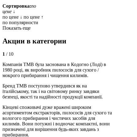
Сортировка:
по
цене ↓
по цене ↓
по цене ↑
по популярности
Показать еще
Акции в категории
1
/ 10
Компанія TMB була заснована в Кодогно (Лоді) в
1980 році, як виробник пилососів для сухого /
мокрого прибирання і чищення килимів.
Бренд TMB поступово утвердився як на
італійському, так і на світовому ринку завдяки
безпеці, якості та надійності продукції компанії.
Кінцеві споживачі дуже вражені широким
асортиментом екстракторів, пилососів для сухого та
вологого прибирання і чистячих засобів для
килимів. Вони потужні і водночас компактні, вони
призначені для вирішення будь-яких завдань з
прибирання.