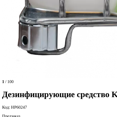
1
/ 100
Дезинфицирующие средство K
Код: НР60247
Предзаказ