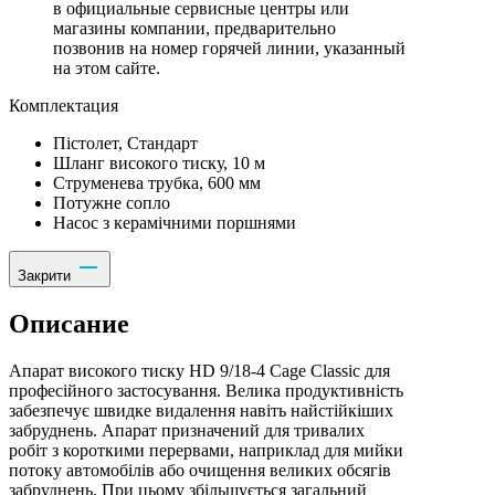
в официальные сервисные центры или
магазины компании, предварительно
позвонив на номер горячей линии, указанный
на этом сайте.
Комплектация
Пістолет, Стандарт
Шланг високого тиску, 10 м
Струменева трубка, 600 мм
Потужне сопло
Насос з керамічними поршнями
Закрити
Описание
Апарат високого тиску HD 9/18-4 Cage Classic для
професійного застосування. Велика продуктивність
забезпечує швидке видалення навіть найстійкіших
забруднень. Апарат призначений для тривалих
робіт з короткими перервами, наприклад для мийки
потоку автомобілів або очищення великих обсягів
забруднень. При цьому збільшується загальний