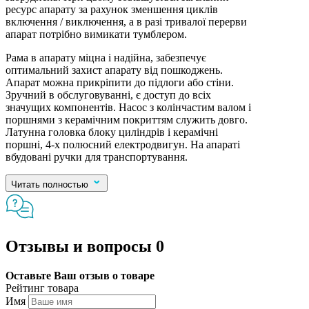
ресурс апарату за рахунок зменшення циклів
включення / виключення, а в разі тривалої перерви
апарат потрібно вимикати тумблером.
Рама в апарату міцна і надійна, забезпечує
оптимальний захист апарату від пошкоджень.
Апарат можна прикріпити до підлоги або стіни.
Зручний в обслуговуванні, є доступ до всіх
значущих компонентів. Насос з колінчастим валом і
поршнями з керамічним покриттям служить довго.
Латунна головка блоку циліндрів і керамічні
поршні, 4-х полюсний електродвигун. На апараті
вбудовані ручки для транспортування.
Читать полностью
Отзывы и вопросы
0
Оставьте Ваш отзыв о товаре
Рейтинг товара
Имя