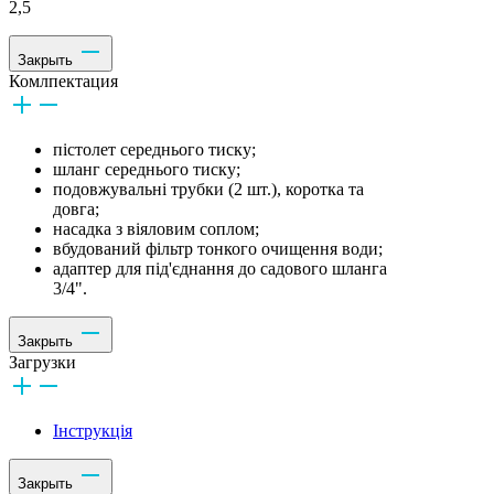
2,5
Закрыть
Комлпектация
пістолет середнього тиску;
шланг середнього тиску;
подовжувальні трубки (2 шт.), коротка та
довга;
насадка з віяловим соплом;
вбудований фільтр тонкого очищення води;
адаптер для під'єднання до садового шланга
3/4".
Закрыть
Загрузки
Інструкція
Закрыть