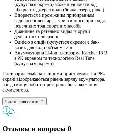
(купується окремо) може працювати від
відкритих джерел води (бочка, озеро, річка)
Впорається з проміжним прибиранням
садового інвентаря, туристичного приладдя,
невеликих транспортних засобів
Дбайливе та ретельно видаляє бруд з
делікатних поверхонь
Однією з опцій (купується окремо) є бак-
возик для води об'ємом 12 л
Акумуляторна Li-Ion платформа Karcher 18 В
з РК-екраном та технологією Real Time
(купується окремо)
Платформа сумісна з іншими пристроями. На РК-
екрані відображаються рівень заряду акумулятора,
час до кінця роботи пристрою або заряджання
акумулятора.
Читать полностью
Отзывы и вопросы
0