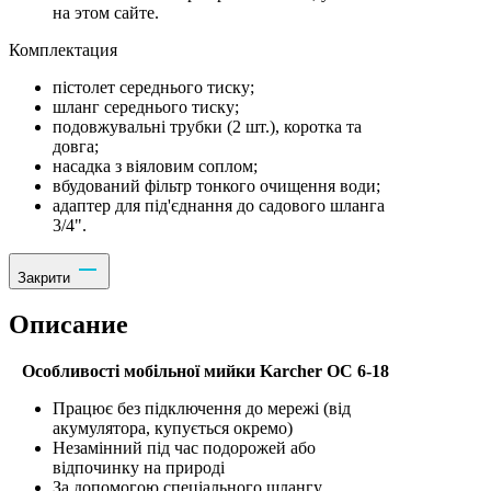
на этом сайте.
Комплектация
пістолет середнього тиску;
шланг середнього тиску;
подовжувальні трубки (2 шт.), коротка та
довга;
насадка з віяловим соплом;
вбудований фільтр тонкого очищення води;
адаптер для під'єднання до садового шланга
3/4".
Закрити
Описание
Особливості мобільної мийки Karcher OC 6-18
Працює без підключення до мережі (від
акумулятора, купується окремо)
Незамінний під час подорожей або
відпочинку на природі
За допомогою спеціального шлангу