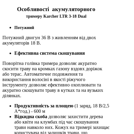
Особливості акумуляторного
тримеру
Karcher LTR 3-18 Dual
Потужний
Потужний двигун 36 В з живленням від двох
акумуляторів 18 В.
Ефективна система скошування
Поворітна голівка тримера дозволяє акуратно
скосити траву на кромках газону вздовх доріжок
або терас. Автоматичне подовження та
використання волосіні в якості ріжучого
інструменту дозволяє ефективно охоплювати та
акуратно скошувати траву в кутках та на вузьких
ділянках.
Продуктивність за площею
(1 заряд, 18 В/2,5
А*год.) - 600 м
Відкидна скоба
дозволяє захистити дерева
або квіти на клумбах під час скошування
трави навколо них. Кожух на тримері захищає
користувача від залишків трави, що