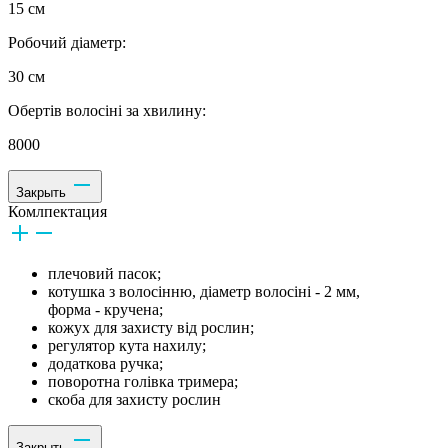
15 см
Робочий діаметр:
30 см
Обертів волосіні за хвилину:
8000
Закрыть
Комлпектация
плечовий пасок;
котушка з волосінню, діаметр волосіні - 2 мм,
форма - кручена;
кожух для захисту від рослин;
регулятор кута нахилу;
додаткова ручка;
поворотна голівка тримера;
скоба для захисту рослин
Закрыть