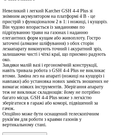
Невеликий і легкий Karcher GSH 4-4 Plus зі
знімним акумулятором на платформі 4 В - це
пристрій з функціоналом 2 в 1: і ножиці, і кущоріз.
Він чудово впорається із завданнями по
підрізуванню трави на газонах і наданню
елегантних форм кущам або живоплоту. Гостро
заточені (алмазне шліфування) з обох сторін
лезаапарату виконують точний і акуратний зріз,
залишаючи чисті і чіткі краї, що приємно радують
око.
Завдяки малій вазі і ергономічній конструкції,
навіть тривала робота з GSH 4-4 Plus не викликає
втоми. Заміна лез на апараті (ножиці на кущоріз і
навпаки) або установка нових замість зношених не
вимагає ніяких інструментів. Зберігання апарату
теж не викликає складнощів: йому не потрібно
багато місця. GSH 4-4 Plus може з легкістю
зберігатися в гаражі або коморі, підвішений за
гачок.
Опційно може бути оснащений телескопічним
руків'ям для роботи з краями газонів у
вертикальному стані.