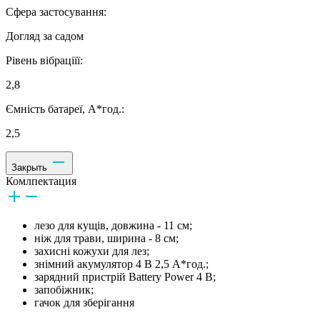
Сфера застосування:
Догляд за садом
Рівень вібраціїї:
2,8
Ємність батареї, А*год.:
2,5
Закрыть
Комлпектация
лезо для кущів, довжина - 11 см;
ніж для трави, ширина - 8 см;
захисні кожухи для лез;
знімний акумулятор 4 В 2,5 А*год.;
зарядний пристрій Battery Power 4 В;
запобіжник;
гачок для зберігання