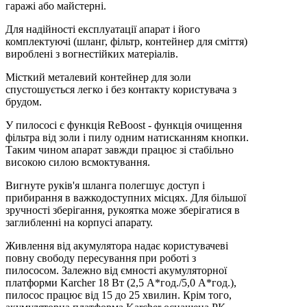
гаражі або майстерні.
Для надійності експлуатації апарат і його
комплектуючі (шланг, фільтр, контейнер для сміття)
вироблені з вогнестійких матеріалів.
Місткий металевий контейнер для золи
спустошується легко і без контакту користувача з
брудом.
У пилососі є функція ReBoost - функція очищення
фільтра від золи і пилу одним натисканням кнопки.
Таким чином апарат завжди працює зі стабільно
високою силою всмоктування.
Вигнуте руків'я шланга полегшує доступ і
прибирання в важкодоступних місцях. Для більшої
зручності зберігання, рукоятка може зберігатися в
заглибленні на корпусі апарату.
Живлення від акумулятора надає користувачеві
повну свободу пересування при роботі з
пилососом. Залежно від ємності акумуляторної
платформи Karcher 18 Вт (2,5 А*год./5,0 А*год.),
пилосос працює від 15 до 25 хвилин. Крім того,