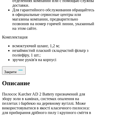
отделениях компании или с помощью службы
доставки.
Для гарантийного обслуживания обращайтесь
в официальные сервисные центры или
магазины компании, предварительно
позвонив на номер горячей линии, указанный
на этом сайте.
Комплектация
всмоктуючий шланг, 1,2 м;
незаймистий плаский складчастий фільтр з
поліефіру, 1 шт.;
зручне руків'я на корпусі
Закрити
Описание
Пилосос Karcher AD 2 Battery призначений для
збору золи в камінах, системах опалення на
пеллетах і барбекю на деревному вугіллі. Може
використовуватися в якості класичного пилососа:
для прибирання дрібного пилу і крупного сміття в