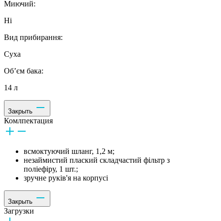
Миючий:
Ні
Вид прибирання:
Суха
Об’єм бака:
14 л
Закрыть
Комлпектация
всмоктуючий шланг, 1,2 м;
незаймистий плаский складчастий фільтр з
поліефіру, 1 шт.;
зручне руків'я на корпусі
Закрыть
Загрузки