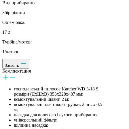
Вид прибирання:
Збір рідини
Об’єм бака:
17 л
Турбіна/мотор:
1/патрон
Закрыть
Комлпектация
господарський пилосос Karcher WD 3-18 S,
розміри (ДхШхВ) 353x328x487 мм;
всмоктувальний шланг, 2 м;
всмоктувальні пластикові трубки, 2 шт. х 0,5
м;
насадка для вологого і сухого прибирання;
універсальний фільтр;
щілинна насадка;