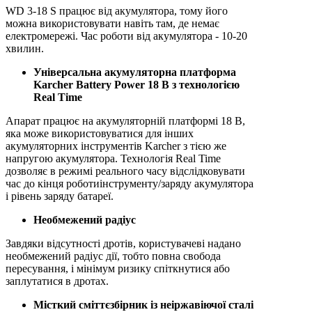
WD 3-18 S працює від акумулятора, тому його
можна використовувати навіть там, де немає
електромережі. Час роботи від акумулятора - 10-20
хвилин.
Універсальна акумуляторна платформа
Karcher Battery Power 18 В з технологією
Real Time
Апарат працює на акумуляторній платформі 18 В,
яка може використовуватися для інших
акумуляторних інструментів Karcher з тією же
напругою акумулятора. Технологія Real Time
дозволяє в режимі реального часу відслідковувати
час до кінця роботиінструменту/заряду акумулятора
і рівень заряду батареї.
Необмежений радіус
Завдяки відсутності дротів, користувачеві надано
необмежений радіус дії, тобто повна свобода
пересування, і мінімум ризику спіткнутися або
заплутатися в дротах.
Місткий сміттєзбірник із неіржавіючої сталі