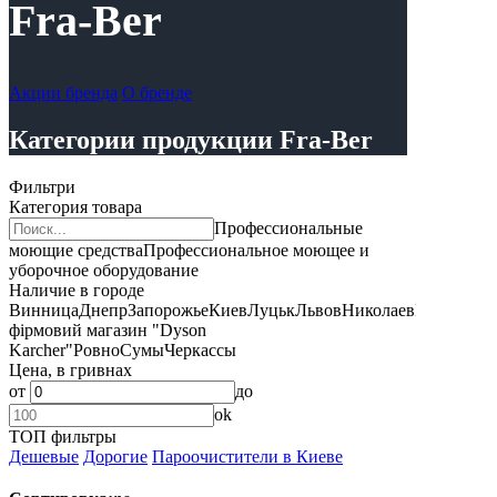
Fra-Ber
Акции бренда
О бренде
Категории продукции Fra-Ber
Фильтри
Категория товара
Профессиональные
моющие средства
Профессиональное моющее и
уборочное оборудование
Наличие в городе
Винница
Днепр
Запорожье
Киев
Луцьк
Львов
Николаев
Полтава,
фірмовий магазин "Dyson
Karcher"
Ровно
Сумы
Черкассы
Цена, в гривнах
от
до
ok
ТОП фильтры
Дешевые
Дорогие
Пароочистители в Киеве