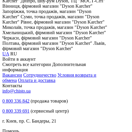
Karcher"
Дніпро, шоу-рум Dyson, ТЦ "МОСТ-Сіті"
Вінниця, фірмовий магазин "Dyson Karcher"
Запоріжжя, точка продажів, магазин "Dyson
Karcher"
Суми, точка продажів, магазин "Dyson
Karcher"
Рівне, фірмовий магазин "Dyson Karcher"
Миколаїв, точка продажів, магазин "Dyson Karcher"
Хмельницький, фірмовий магазин "Dyson Karcher"
Черкаси, фірмовий магазин "Dyson Karcher"
Полтава, фірмовий магазин "Dyson Karcher"
Львів,
фірмовий магазин "Dyson Karcher"
UA
RU
Войти в аккаунт
Смотреть все категории
Дополнительная
информация
Вакансии
Сотрудничество
Условия возврата и
обмена
Оплата и доставка
Контакты
info@chisto.ua
0 800 336 842
(продажа товаров)
0 800 339 691
(сервисный центр)
г. Киев, пр. С. Бандеры, 21
Помощь