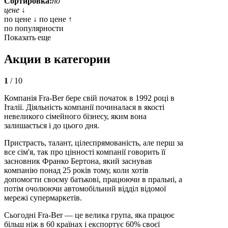
Сортировка:
по
цене ↓
по цене ↓
по цене ↑
по популярности
Показать еще
Акции в категории
1
/ 10
Компанія Fra-Ber бере свій початок в 1992 році в
Італії. Діяльність компанії починалася в якості
невеликого сімейного бізнесу, яким вона
залишається і до цього дня.
Пристрасть, талант, цілеспрямованість, але перш за
все сім'я, так про цінності компанії говорить її
засновник Франко Бертона, який заснував
компанію понад 25 років тому, коли хотів
допомогти своєму батькові, працюючи в пральні, а
потім очолюючи автомобільний відділ відомої
мережі супермаркетів.
Сьогодні Fra-Ber — це велика група, яка працює
більш ніж в 60 країнах і експортує 60% своєї