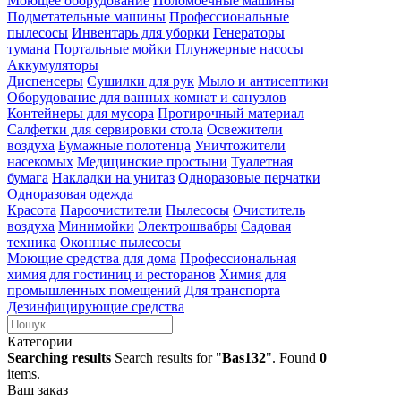
Моющее оборудование
Поломоечные машины
Подметательные машины
Профессиональные
пылесосы
Инвентарь для уборки
Генераторы
тумана
Портальные мойки
Плунжерные насосы
Аккумуляторы
Диспенсеры
Сушилки для рук
Мыло и антисептики
Оборудование для ванных комнат и санузлов
Контейнеры для мусора
Протирочный материал
Салфетки для сервировки стола
Освежители
воздуха
Бумажные полотенца
Уничтожители
насекомых
Медицинские простыни
Туалетная
бумага
Накладки на унитаз
Одноразовые перчатки
Одноразовая одежда
Красота
Пароочистители
Пылесосы
Очиститель
воздуха
Минимойки
Электрошвабры
Садовая
техника
Оконные пылесосы
Моющие средства для дома
Профессиональная
химия для гостиниц и ресторанов
Химия для
промышленных помещений
Для транспорта
Дезинфицирующие средства
Категории
Searching results
Search results for "
Bas132
". Found
0
items.
Ваш заказ