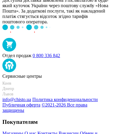
Доступна доставка замовлень з післяплатою в будь-
який куточок України через поштову службу «Нова
Пошта». За додаткові послуги, такі як накладений
платіж стягується відсоток згідно тарифів
поштового оператора.
Отдел продаж
0 800 336 842
Сервисные центры
Киев
+38 095-273-95-15
Днепр
+38 095-274-63-06
Львов
+38 099-301-82-69
info@chisto.ua
Политика конфиденциальности
Публичная оферта
©2021-2026 Все права
защищены
Покупателям
Магазины
О нас
Контакты
Вакансии
Обмен и