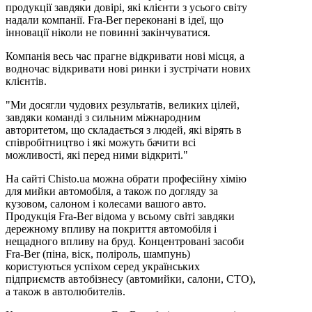
продукції завдяки довірі, які клієнти з усього світу
надали компанії. Fra-Ber переконані в ідеї, що
інновації ніколи не повинні закінчуватися.
Компанія весь час прагне відкривати нові місця, а
водночас відкривати нові ринки і зустрічати нових
клієнтів.
"Ми досягли чудових результатів, великих цілей,
завдяки команді з сильним міжнародним
авторитетом, що складається з людей, які вірять в
співробітництво і які можуть бачити всі
можливості, які перед ними відкриті."
На сайті Chisto.ua можна обрати професійну хімію
для мийки автомобіля, а також по догляду за
кузовом, салоном і колесами вашого авто.
Продукція Fra-Ber відома у всьому світі завдяки
дережному впливу на покриття автомобіля і
нещадного впливу на бруд. Концентровані засоби
Fra-Ber (піна, віск, поліроль, шампунь)
користуються успіхом серед українських
підприємств автобізнесу (автомийки, салони, СТО),
а також в автолюбителів.