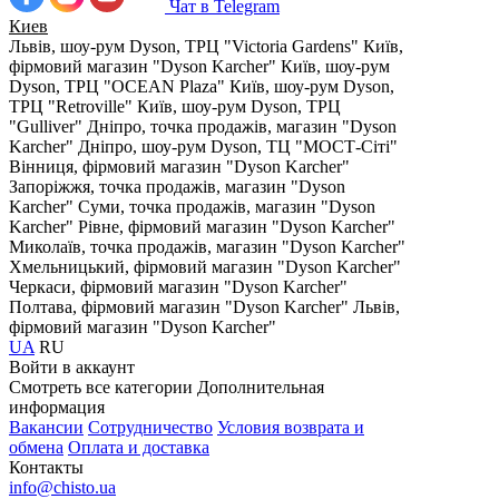
Чат в Telegram
Киев
Львів, шоу-рум Dyson, ТРЦ "Victoria Gardens"
Київ,
фірмовий магазин "Dyson Karcher"
Київ, шоу-рум
Dyson, ТРЦ "OCEAN Plaza"
Київ, шоу-рум Dyson,
ТРЦ "Retroville"
Київ, шоу-рум Dyson, ТРЦ
"Gulliver"
Дніпро, точка продажів, магазин "Dyson
Karcher"
Дніпро, шоу-рум Dyson, ТЦ "МОСТ-Сіті"
Вінниця, фірмовий магазин "Dyson Karcher"
Запоріжжя, точка продажів, магазин "Dyson
Karcher"
Суми, точка продажів, магазин "Dyson
Karcher"
Рівне, фірмовий магазин "Dyson Karcher"
Миколаїв, точка продажів, магазин "Dyson Karcher"
Хмельницький, фірмовий магазин "Dyson Karcher"
Черкаси, фірмовий магазин "Dyson Karcher"
Полтава, фірмовий магазин "Dyson Karcher"
Львів,
фірмовий магазин "Dyson Karcher"
UA
RU
Войти в аккаунт
Смотреть все категории
Дополнительная
информация
Вакансии
Сотрудничество
Условия возврата и
обмена
Оплата и доставка
Контакты
info@chisto.ua