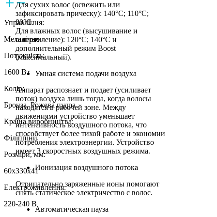
Для сухих волос (освежить или
зафиксировать прическу): 140°C; 110°C;
80°C.
Управління:
Для влажных волос (высушивание и
Механічне
выпрямление): 120°C; 140°C и
дополнительный режим Boost
Потужність:
(максимальный).
1600 Вт
Умная система подачи воздуха
Колір:
Аппарат распознает и подает (усиливает
поток) воздуха лишь тогда, когда волосы
Бронза, Рожева пудра
находятся в рабочей зоне. Между
движениями устройство уменьшает
Країна виробництва:
интенсивность воздушного потока, что
способствует более тихой работе и экономии
Філіппіни
потребления электроэнергии. Устройство
имеет 3 скоростных воздушных режима.
Розміри, мм:
Ионизация воздушного потока
60х330х41
Отрицательно заряженные ионы помогают
Електроживлення:
снять статическое электричество с волос.
220-240 В
Автоматическая пауза