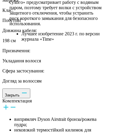
Мережа
сухого» предусматривает работу с водяным
паром, поэтому требует вилки с устройством
Клас:
защитного отключения, чтобы устранить
риск короткого замыкания для безопасного
Побутові
использования.
Довжина кабеля:
Лучшее изобретение 2023 г. по версии
журнала «Time»
198 см
Призначення:
Укладання волосся
Сфера застосування:
Догляд за волоссям
Закрыть
Комлпектация
випрямляч Dyson Airstrait бронза/рожева
пудра;
нековзкий термостійкий килимок для