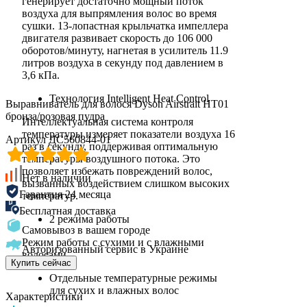
генерирует достаточно мощный поток
воздуха для выпрямления волос во время
сушки. 13-лопастная крыльчатка импеллера
двигателя развивает скорость до 106 000
оборотов/минуту, нагнетая в усилитель 11.9
литров воздуха в секунду под давлением в
3,6 кПа.
Технология Intelligent Heat Control
Выравниватель для волося Dyson Airstrait HT01
бронза/розовая пудра
Интеллектуальная система контроля
температуры измеряет показатели воздуха 16
Артикул ДС560844-01
раз в секунду, поддерживая оптимальную
температуры воздушного потока. Это
позволяет избежать повреждений волос,
Нет в наличии
вызванных воздействием слишком высоких
Гарантия 24 месяца
температур.
Бесплатная доставка
2 режима работы
Самовывоз в вашем городе
Режим работы с сухими и с влажными
Авторизованный сервис в Украине
волосами.
Купить сейчас
Отдельные температурные режимы
для сухих и влажных волос
Характеристики