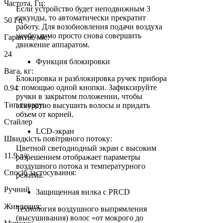
Частота, Гц:
Если устройство будет неподвижным 3
секунды, то автоматически прекратит
50 Гц
работу. Для возобновления подачи воздуха
необходимо просто снова совершить
Гарантія, міс:
движение аппаратом.
24
Функция блокировки
Вага, кг:
Блокировка и разблокировка ручек прибора
с помощью одной кнопки. Зафиксируйте
0.94
ручки в закрытом положении, чтобы
Тип товару:
аккуратно высушить волосы и придать
объем от корней.
Стайлер
LCD-экран
Швидкість повітряного потоку:
Цветной светодиодный экран с высоким
11.9 л/с
разрешением отображает параметры
воздушного потока и температурного
Спосіб застосування:
режима.
Ручний
Защищенная вилка с PRCD
Живлення:
Технология воздушного выпрямления
(высушивания) волос «от мокрого до