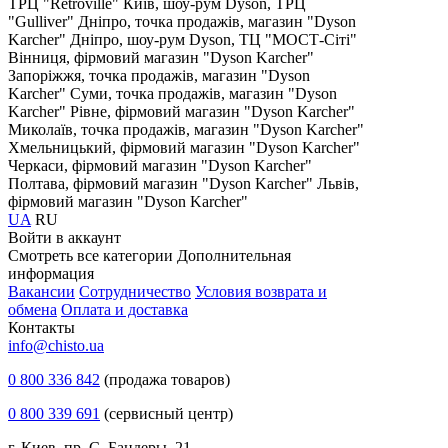
ТРЦ "Retroville"
Київ, шоу-рум Dyson, ТРЦ
"Gulliver"
Дніпро, точка продажів, магазин "Dyson
Karcher"
Дніпро, шоу-рум Dyson, ТЦ "МОСТ-Сіті"
Вінниця, фірмовий магазин "Dyson Karcher"
Запоріжжя, точка продажів, магазин "Dyson
Karcher"
Суми, точка продажів, магазин "Dyson
Karcher"
Рівне, фірмовий магазин "Dyson Karcher"
Миколаїв, точка продажів, магазин "Dyson Karcher"
Хмельницький, фірмовий магазин "Dyson Karcher"
Черкаси, фірмовий магазин "Dyson Karcher"
Полтава, фірмовий магазин "Dyson Karcher"
Львів,
фірмовий магазин "Dyson Karcher"
UA
RU
Войти в аккаунт
Смотреть все категории
Дополнительная
информация
Вакансии
Сотрудничество
Условия возврата и
обмена
Оплата и доставка
Контакты
info@chisto.ua
0 800 336 842
(продажа товаров)
0 800 339 691
(сервисный центр)
г. Киев, пр. С. Бандеры, 21