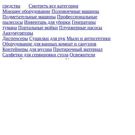
средства
Смотреть все категории
Моющее оборудование
Поломоечные машины
Подметательные машины
Профессиональные
пылесосы
Инвентарь для уборки
Генераторы
тумана
Портальные мойки
Плунжерные насосы
Аккумуляторы
Диспенсеры
Сушилки для рук
Мыло и антисептики
Оборудование для ванных комнат и санузлов
Контейнеры для мусора
Протирочный материал
Салфетки для сервировки стола
Освежители
воздуха
Бумажные полотенца
Уничтожители
насекомых
Медицинские простыни
Туалетная
бумага
Накладки на унитаз
Одноразовые перчатки
Одноразовая одежда
Красота
Пароочистители
Пылесосы
Очиститель
воздуха
Минимойки
Электрошвабры
Садовая
техника
Оконные пылесосы
Моющие средства для дома
Профессиональная
химия для гостиниц и ресторанов
Химия для
промышленных помещений
Для транспорта
Дезинфицирующие средства
Категории
Searching results
Search results for "
Bas132
". Found
0