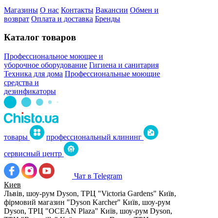
Магазины
О нас
Контакты
Вакансии
Обмен и
возврат
Оплата и доставка
Бренды
Каталог товаров
Профессиональное моющее и
уборочное оборудование
Гигиена и санитария
Техника для дома
Профессиональные моющие
средства и
дезинфикаторы
товары
профессиональный клининг
сервисный центр
Чат в Telegram
Киев
Львів, шоу-рум Dyson, ТРЦ "Victoria Gardens"
Київ,
фірмовий магазин "Dyson Karcher"
Київ, шоу-рум
Dyson, ТРЦ "OCEAN Plaza"
Київ, шоу-рум Dyson,