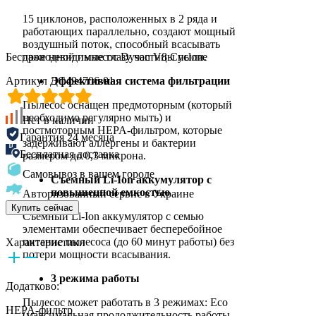
15 циклонов, расположенных в 2 ряда и
работающих параллельно, создают мощный
воздушный поток, способный всасывать
Беспроводной пылесос Dyson V8 Cyclone
даже невидимые глазу частицы пыли.
Артикул ДС494706-01
Эффективная система фильтрации
Пылесос оснащен предмоторным (который
необходимо регулярно мыть) и
Нет в наличии
постмоторным HEPA-фильтром, которые
Гарантия 24 месяца
задерживают аллергены и бактерии
Бесплатная доставка
размером до 0,3 микрона.
Самовывоз в вашем городе
Съемный Li-Ion аккумулятор с
повышенной емкостью
Авторизованный сервис в Украине
Купить сейчас
Съемный Li-Ion аккумулятор с семью
элементами обеспечивает бесперебойное
питание пылесоса (до 60 минут работы) без
Характеристики
потери мощности всасывания.
3 режима работы
Додатково:
Пылесос может работать в 3 режимах: Eco
HEPA-фильтр
(максимальная продолжительность работы,