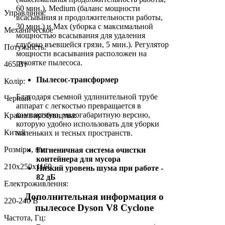
60 мин.), Medium (баланс мощности
Управління:
всасывания и продолжительности работы,
30 мин.) и Max (уборка с максимальной
Механическое
мощностью всасывания для удаления
глубоко въевшейся грязи, 5 мин.). Регулятор
Потужність:
мощности всасывания расположен на
рукоятке пылесоса.
465 Вт
Пылесос-трансформер
Колір:
Благодаря съемной удлинительной трубе
Черный
аппарат с легкостью превращается в
компактную, малогабаритную версию,
Країна виробництва:
которую удобно использовать для уборки
Китай
маленьких и тесных пространств.
Розміри, мм:
Гигиеничная система очистки
контейнера для мусора
210х250х1160
Низкий уровень шума при работе -
82 дБ
Електроживлення:
Дополнительная информация о
220-240 В
пылесосе Dyson V8 Cyclone
Частота, Гц: