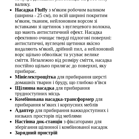
валику.
Насадка Fluffy
з м'яким робочим валиком
(ширина - 25 см), по всій ширині покритим
м'яким, тканим, нейлоновим ворсом зі
вставками зі щетинок з вуглецевого волокна,
що мають антистатичний ефект. Насадка
ефективно очищає тверді підлогові поверхні:
антистатичні, вуглецеві щетинки якісно
видаляють м'який, дрібний пил, а нейлоновий
ворс щільно обволікає та усуває велике
сміття. Незалежно від розміру сміття, насадка
постійно щільно прилягає до поверхні, яку
прибирає.
Мініелектрощітка
для прибирання шерсті
домашніх тварин і бруду, що глибоко в'ївся
Щілинна насадка
для прибирання
трудноступних місць
Комбінована насадка-трансформер
для
прибирання м’яких і корпусних меблів
Адаптер
для прибирання важкодоступних і
низьких просторів під меблями
Настінна док-станція
з фіксаторами для
зберігання щілинної і комбінованої насадок
Зарядний пристрій