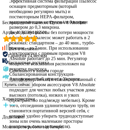
Эффективная система фильтрации Пылесос
оснащен предмоторным (который
необходимо регулярно мыть) и
постмоторным HEPA-фильтром,
задерживающим аллергены и бактерии
Беспроводной пылесос Dyson V8 Absolute
размером до 0,3 микрона.
Артикул ДС394482-01
До 40 минут работы без потери мощности
всасывания Пылесос может работать в 2
режимах: стандартном – до 40 мин., турбо-
режиме – до 7 мин. При использовании
Нет в наличии
электрощетки с прямым приводом V8
Гарантия 24 месяца
Absolute работает до 25 мин. Регулятор
Бесплатная доставка
мощности всасывания расположен на
рукоятке пылесоса.
Самовывоз в вашем городе
Сбалансированная конструкция-
Авторизованный сервис в Украине
трансформерЛегкий и сбалансированный с
широким набором аксессуаров V8 Absolute
Купить сейчас
подходит для чистки любых участков дома:
высоких (потолка), низких и узких
Характеристики
(пространство под/между мебелью). Кроме
того, отсоединив удлинительную трубу, он
становится портативной версией себя, с
которой удобно убирать труднодоступные
Додатково:
зоны или очень маленькие просторы
(например, салон автомобиля).
Можливість роботи від батареї