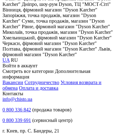
Karcher"
Дніпро, шоу-рум Dyson, ТЦ "МОСТ-Сіті"
Вінниця, фірмовий магазин "Dyson Karcher"
Запоріжжя, точка продажів, магазин "Dyson
Karcher"
Суми, точка продажів, магазин "Dyson
Karcher"
Рівне, фірмовий магазин "Dyson Karcher"
Миколаїв, точка продажів, магазин "Dyson Karcher"
Хмельницький, фірмовий магазин "Dyson Karcher"
Черкаси, фірмовий магазин "Dyson Karcher"
Полтава, фірмовий магазин "Dyson Karcher"
Львів,
фірмовий магазин "Dyson Karcher"
UA
RU
Войти в аккаунт
Смотреть все категории
Дополнительная
информация
Вакансии
Сотрудничество
Условия возврата и
обмена
Оплата и доставка
Контакты
info@chisto.ua
0 800 336 842
(продажа товаров)
0 800 339 691
(сервисный центр)
г. Киев, пр. С. Бандеры, 21