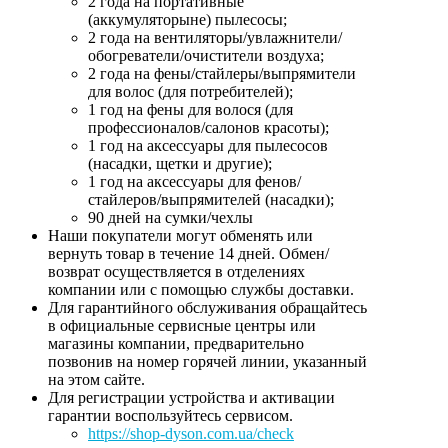
2 года на портативные
(аккумуляторыне) пылесосы;
2 года на вентиляторы/увлажнители/
обогреватели/очистители воздуха;
2 года на фены/стайлеры/выпрямители
для волос (для потребителей);
1 год на фены для волося (для
профессионалов/салонов красоты);
1 год на аксессуары для пылесосов
(насадки, щетки и другие);
1 год на аксессуары для фенов/
стайлеров/выпрямителей (насадки);
90 дней на сумки/чехлы
Наши покупатели могут обменять или
вернуть товар в течение 14 дней. Обмен/
возврат осуществляется в отделениях
компании или с помощью службы доставки.
Для гарантийного обслуживания обращайтесь
в официальные сервисные центры или
магазины компании, предварительно
позвонив на номер горячей линии, указанный
на этом сайте.
Для регистрации устройства и активации
гарантии воспользуйтесь сервисом.
https://shop-dyson.com.ua/check