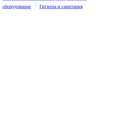
оборудование
Гигиена и санитария
Техника для дома
Профессиональные моющие
средства
Смотреть все категории