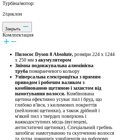
Турбіна/мотор:
2/циклон
Закрыть
Комлпектация
Пилосос Dyson 8 Absolute,
розміри 224 х 1244
х 250 мм
з акумулятором
Знімна подовжувальна алюмінієва
труба
помаранчевого кольору
Універсальна електрощітка з прямим
приводом і робочим валиком з
комбінованою щетиною і захистом від
намотування волосся.
Комбінована
щетина ефективно усуває пил і бруд, що
глибоко в'ївся, з килимових покриттів
(нейлонові щетинки), а також дрібний і
м'який пил з твердих поверхонь і
важкодоступних місць (вуглецеві,
антистатичні щетинки). Спеціальний гребінь
запобігає намотуванню та скупченню волосся
та хутра домашніх улюбленців на робочому