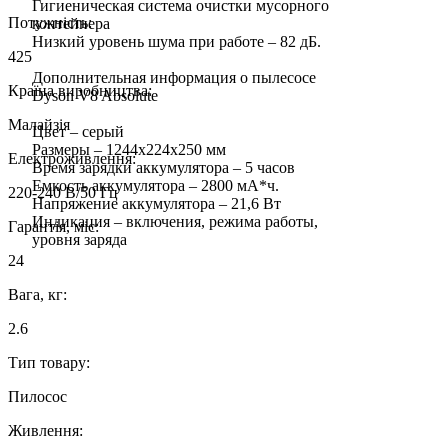
Гигиеническая система очистки мусорного
Потужність:
контейнера
Низкий уровень шума при работе – 82 дБ.
425
Дополнительная информация о пылесосе
Країна виробництва:
Dyson V8 Absolute
Малайзія
Цвет – серый
Размеры – 1244x224x250 мм
Електроживлення:
Время зарядки аккумулятора – 5 часов
Емкость аккумулятора – 2800 мА*ч.
220-240 В/50 Гц
Напряжение аккумулятора – 21,6 Вт
Индикация – включения, режима работы,
Гарантія, міс:
уровня заряда
24
Вага, кг:
2.6
Тип товару:
Пилосос
Живлення: