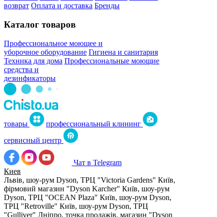
возврат
Оплата и доставка
Бренды
Каталог товаров
Профессиональное моющее и
уборочное оборудование
Гигиена и санитария
Техника для дома
Профессиональные моющие
средства и
дезинфикаторы
товары
профессиональный клининг
сервисный центр
Чат в Telegram
Киев
Львів, шоу-рум Dyson, ТРЦ "Victoria Gardens"
Київ,
фірмовий магазин "Dyson Karcher"
Київ, шоу-рум
Dyson, ТРЦ "OCEAN Plaza"
Київ, шоу-рум Dyson,
ТРЦ "Retroville"
Київ, шоу-рум Dyson, ТРЦ
"Gulliver"
Дніпро, точка продажів, магазин "Dyson