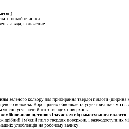
месяц)
льтр тонкой очистки
ень заряда, включение
нням
зеленого кольору для прибирання твердої підлоги (ширина 
цевого волокна. Ворс щільно обволікає та усуває велике сміття.
м якісно усуваючи його з твердих поверхонь.
 комбінованою щетиною і захистом від намотування волосся.
ож дрібний і м'який пил з твердих поверхонь і важкодоступних м
омашніх улюбленців на робочому валику;