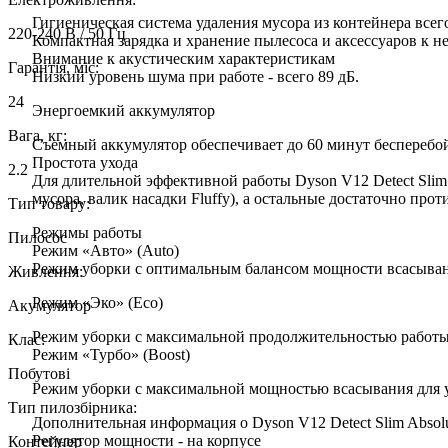
Гигиеническая система удаления мусора из контейнера все
220-240 В / 50 Гц
Компактная зарядка и хранение пылесоса и аксессуаров к 
Внимание к акустическим характеристикам
Гарантія, міс:
Низкий уровень шума при работе - всего 89 дБ.
24
Энергоемкий аккумулятор
Вага, кг:
Съемный аккумулятор обеспечивает до 60 минут бесперебо
Простота ухода
2.2
Для длительной эффективной работы Dyson V12 Detect Slim
мусора, валик насадки Fluffy), а остальные достаточно прот
Тип товару:
Режимы работы
Пилосос
Режим «Авто» (Auto)
Режим уборки с оптимальным балансом мощности всасыван
Живлення:
Режим «Эко» (Eco)
Акумулятор
Режим уборки с максимальной продолжительностью работы 
Клас:
Режим «Турбо» (Boost)
Побутові
Режим уборки с максимальной мощностью всасывания для у
Тип пилозбірника:
Дополнительная информация о Dyson V12 Detect Slim Absol
Регулятор мощности - на корпусе
Контейнер