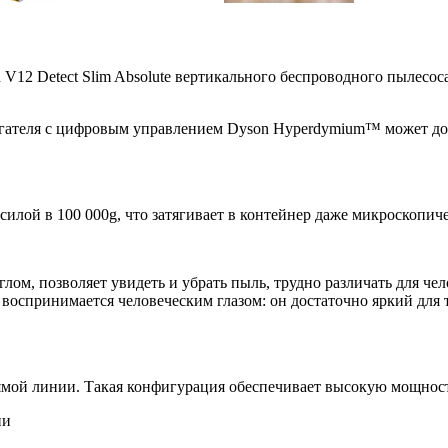
12 Detect Slim Absolute вертикального беспроводного пылесоса 
гателя с цифровым управлением Dyson Hyperdymium™ может дост
лой в 100 000g, что затягивает в контейнер даже микроскопиче
лом, позволяет увидеть и убрать пыль, трудно различать для че
воспринимается человеческим глазом: он достаточно яркий для 
ямой линии. Такая конфигурация обеспечивает высокую мощност
ии