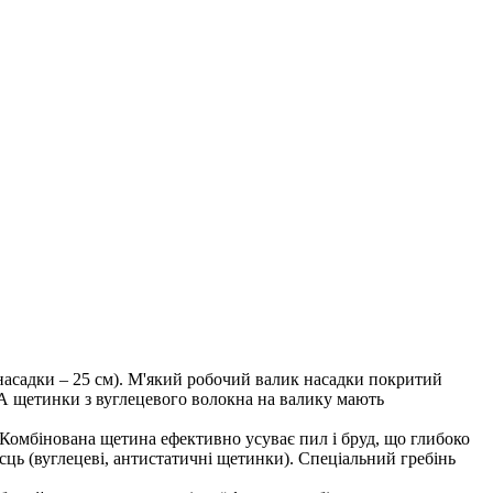
насадки – 25 см). М'який робочий валик насадки покритий
 А щетинки з вуглецевого волокна на валику мають
Комбінована щетина ефективно усуває пил і бруд, що глибоко
ісць (вуглецеві, антистатичні щетинки). Спеціальний гребінь