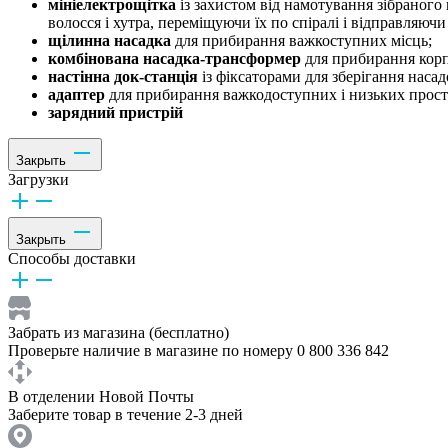
мініелектрощітка
із захистом від намотування зібраного
волосся і хутра, переміщуючи їх по спіралі і відправляючи
щілинна насадка
для прибирання важкоступних місць;
комбінована насадка-трансформер
для прибирання корп
настінна док-станція
із фіксаторами для зберігання насад
адаптер
для прибирання важкодоступних і низьких прост
зарядний пристрій
Закрыть
Загрузки
Закрыть
Способы доставки
Забрать из магазина (бесплатно)
Проверьте наличие в магазине по номеру 0 800 336 842
В отделении Новой Почты
Заберите товар в течение 2-3 дней