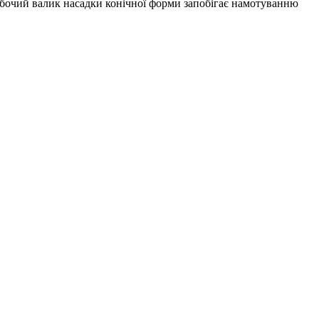
 Робочий валик насадки конічної форми запобігає намотуванню