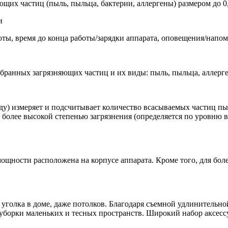
щих частиц (пыль, пыльца, бактерии, аллергены) размером до 0
и
ты, время до конца работы/зарядки аппарата, оповещения/напо
бранных загрязняющих частиц и их виды: пыль, пыльца, аллерге
нду) измеряет и подсчитывает количество всасываемых частиц п
 более высокой степенью загрязнения (определяется по уровню 
мощности расположена на корпусе аппарата. Кроме того, для бо
 уголка в доме, даже потолков. Благодаря съемной удлинительно
уборки маленьких и тесных пространств. Широкий набор аксессу