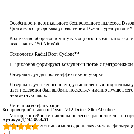
Особенности вертикального беспроводного пылесоса Dyson V
Двигатель с цифровым управлением Dyson Hyperdymium™
Количество оборотов в минуту мощного и компактного дви
всасывания 150 Air Watt.
Технология Radial Root Cyclone™
11 циклонов формируют воздушный поток с центробежной си
Лазерный луч для более эффективной уборки
Лазерный луч зеленого цвета, установленный под точным уг
цвет подсветки был выбран, поскольку именно лучше всего 
незаметную пыль.
Линейная конфигурация
Беспроводной пылесос Dyson V12 Detect Slim Absolute
Мотор, контейнер и циклоны пылесоса расположены по пр
Артикул ДС448884-01
Полностью герметичная многоуровневая система фильтрац