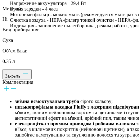
Напряжение аккумулятора - 29,4 Вт
Миючий:
Время зарядки - 4 часа
Моторный фильтр - можно мыть (рекомендуется мыть раз в 
Ні
Очистка воздуха - HEPA-фильтр тонкой очистки - HEPA-фи
Индикация - заполнение пылесборника, режим работы, уров
Вид прибирання:
Суха
Об’єм бака:
0.35 л
Закрыть
Комлпектация
знімна всмоктувальна труба
сірого кольору;
низькопрофільна насадка Fluffy з лазерним підсвічува
м'яким, тканим нейлоновим ворсом та щетинками із вугле
антистатичний ефект на м'який, дрібний пил, таким чино
електрощітка з прямим приводом і робочим валиком з
в'ївся, з килимових покриттів (нейлонові щетинки), а так
запобігає намотуванню та скупченню волосся та хутра д