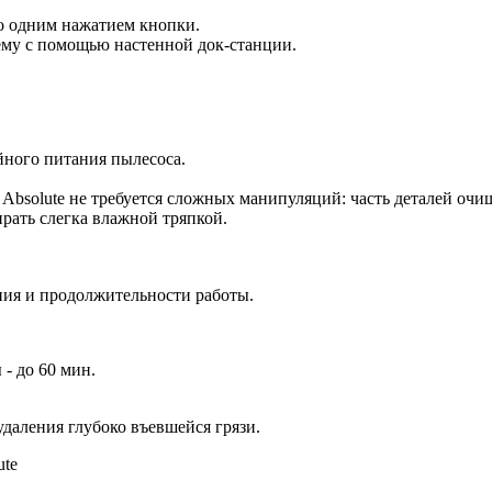
го одним нажатием кнопки.
нему с помощью настенной док-станции.
йного питания пылесоса.
 Absolute не требуется сложных манипуляций: часть деталей оч
ирать слегка влажной тряпкой.
ия и продолжительности работы.
- до 60 мин.
даления глубоко въевшейся грязи.
ute