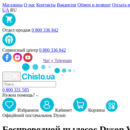
Магазины
О нас
Контакты
Вакансии
Обмен и возврат
Оплата и
UA
RU
Отдел продаж
0 800 336 842
Сервисный центр
0 800 336 842
Чат у Telegram
0 800 331 585
Нужна помощь?
Избранное
Кабинет
Корзина
Офіційний постачальник Dyson
Беспроводной пылесос Dyson V