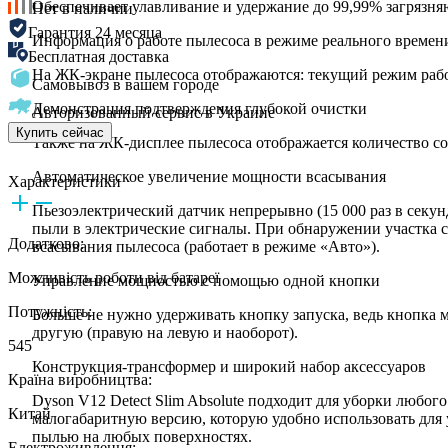
Обеспечивает улавливание и удержание до 99,99% загрязняю
Нет в наличии
Гарантия 24 месяца
Информация о работе пылесоса в режиме реального времен
Бесплатная доставка
На ЖК-экране пылесоса отображаются: текущий режим рабо
Самовывоз в вашем городе
Демонстрация подтверждения глубокой очистки
Авторизованный сервис в Украине
Купить сейчас
Также на ЖК-дисплее пылесоса отображается количество со
Автоматическое увеличение мощности всасывания
Характеристики
Пьезоэлектрический датчик непрерывно (15 000 раз в секу
пыли в электрические сигналы. При обнаружении участка с
Додатково:
всасывания пылесоса (работает в режиме «Авто»).
Можливість роботи від батареї
Управление мощностью с помощью одной кнопки
Потужність:
Больше не нужно удерживать кнопку запуска, ведь кнопка 
другую (правую на левую и наоборот).
545
Конструкция-трансформер и широкий набор аксессуаров
Країна виробництва:
Dyson V12 Detect Slim Absolute подходит для уборки любого
Китай
малогабаритную версию, которую удобно использовать для 
пылью на любых поверхностях.
Електроживлення: