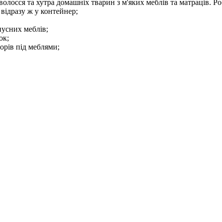
 волосся та хутра домашніх тварин з м'яких меблів та матраців.
 відразу ж у контейнер;
усних меблів;
ок;
орів під меблями;