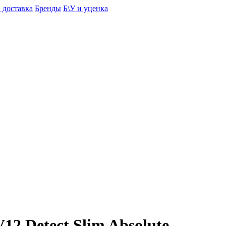
 доставка
Бренды
Б\У и уценка
12 Detect Slim Absolute