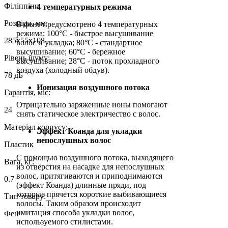
Філіппіни
4 температурных режима
Розміри, мм:
В фене предусмотрено 4 температурных
режима: 100°C - быстрое высушивание
285х55х108
волос и укладка; 80°C - стандартное
высушивание; 60°C - бережное
Рівень шуму:
высушивание; 28°C - поток прохладного
воздуха (холодный обдув).
78 дБ
Ионизация воздушного потока
Гарантія, міс:
Отрицательно заряженные ионы помогают
24
снять статическое электричество с волос.
Матеріал корпусу:
Эффект Коанда для укладки
непослушных волос
Пластик
С помощью воздушного потока, выходящего
Вага, кг:
из отверстия на насадке для непослушных
волос, притягиваются и приподнимаются
0.7
(эффект Коанда) длинные пряди, под
которые прячется короткие выбивающиеся
Тип товару:
волосы. Таким образом происходит
имитация способа укладки волос,
Фен
используемого стилистами.