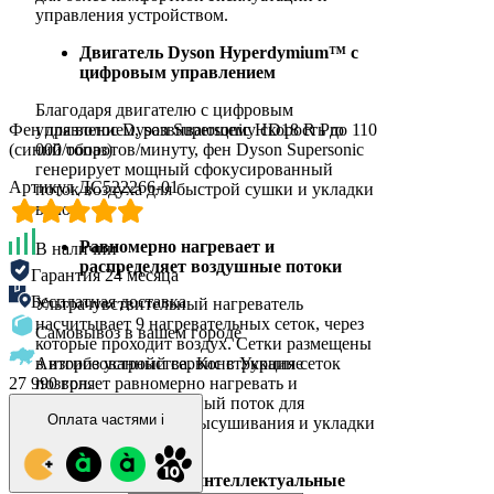
управления устройством.
Двигатель Dyson Hyperdymium™ с
цифровым управлением
Благодаря двигателю с цифровым
Фен для волос Dyson Supersonic HD18 R Pro
управлением, развивающему скорость до 110
(синий/топаз)
000 оборотов/минуту, фен Dyson Supersonic
генерирует мощный сфокусированный
Артикул ДС522266-01
поток воздуха для быстрой сушки и укладки
волос.
Равномерно нагревает и
В наличии
распределяет воздушные потоки
Гарантия 24 месяца
Бесплатная доставка
Ультрачувствительный нагреватель
насчитывает 9 нагревательных сеток, через
Самовывоз в вашем городе
которые проходит воздух. Сетки размещены
Авторизованный сервис в Украине
в изгибе устройства. Конструкция сеток
27 990 грн.
позволяет равномерно нагревать и
распределять воздушный поток для
Оплата частями
i
быстрого и точного высушивания и укладки
волос.
Обновленные интеллектуальные