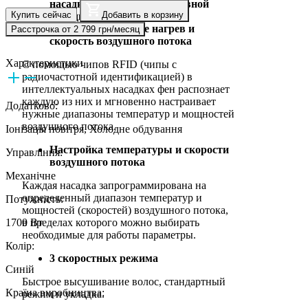
насадки для более эффективной
Купить сейчас
Добавить в корзину
укладки
Оптимизированные нагрев и
Расстрочка от 2 799 грн/месяц
скорость воздушного потока
Характеристики
С помощью чипов RFID (чипы с
радиочастотной идентификацией) в
интеллектуальных насадках фен распознает
каждую из них и мгновенно настраивает
Додатково:
нужные диапазоны температур и мощностей
воздушного потока.
Іонізація повітря, Холодне обдування
Настройка температуры и скорости
Управління:
воздушного потока
Механічне
Каждая насадка запрограммирована на
определенный диапазон температур и
Потужність:
мощностей (скоростей) воздушного потока,
1700 Вт
в пределах которого можно выбирать
необходимые для работы параметры.
Колір:
3 скоростных режима
Синій
Быстрое высушивание волос, стандартный
Країна виробництва:
режим и укладка.