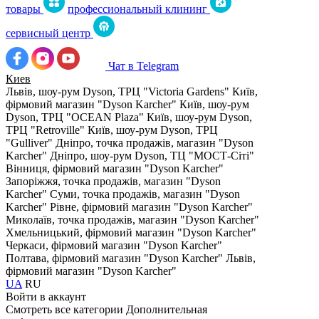
товары
профессиональный клининг
сервисный центр
Чат в Telegram
Киев
Львів, шоу-рум Dyson, ТРЦ "Victoria Gardens"
Київ,
фірмовий магазин "Dyson Karcher"
Київ, шоу-рум
Dyson, ТРЦ "OCEAN Plaza"
Київ, шоу-рум Dyson,
ТРЦ "Retroville"
Київ, шоу-рум Dyson, ТРЦ
"Gulliver"
Дніпро, точка продажів, магазин "Dyson
Karcher"
Дніпро, шоу-рум Dyson, ТЦ "МОСТ-Сіті"
Вінниця, фірмовий магазин "Dyson Karcher"
Запоріжжя, точка продажів, магазин "Dyson
Karcher"
Суми, точка продажів, магазин "Dyson
Karcher"
Рівне, фірмовий магазин "Dyson Karcher"
Миколаїв, точка продажів, магазин "Dyson Karcher"
Хмельницький, фірмовий магазин "Dyson Karcher"
Черкаси, фірмовий магазин "Dyson Karcher"
Полтава, фірмовий магазин "Dyson Karcher"
Львів,
фірмовий магазин "Dyson Karcher"
UA
RU
Войти в аккаунт
Смотреть все категории
Дополнительная