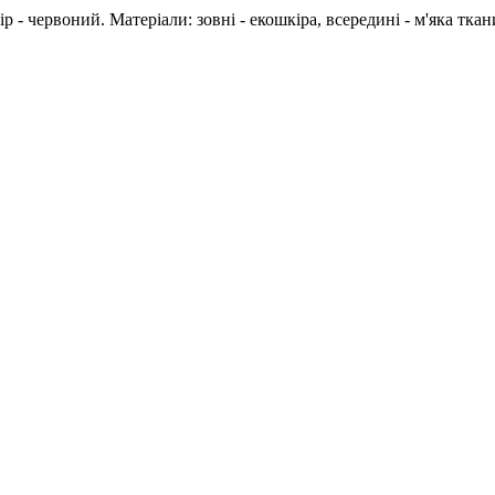
р - червоний. Матеріали: зовні - екошкіра, всередині - м'яка тка